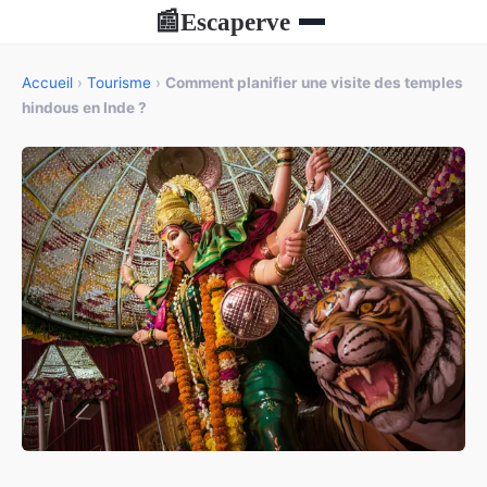
Escaperve
📰
Accueil
›
Tourisme
›
Comment planifier une visite des temples
hindous en Inde ?